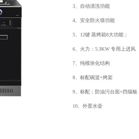
3、自动清洗功能
4、安全防火墙功能
5、12键 蒸烤箱8大功能；
6、火力：5.3KW 专用上进风
7、纯模块化结构
8、标配碗篮+烤架
9、标配：防油污台面+挡烟板
10、外置水壶